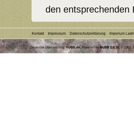
den entsprechenden 
Kontakt
Impressum
Datenschutzerklärung
Imperium Ladi
Deutsche Übersetzung:
MyBB.de
, Powered by
MyBB 1.8.30
, © 2002-