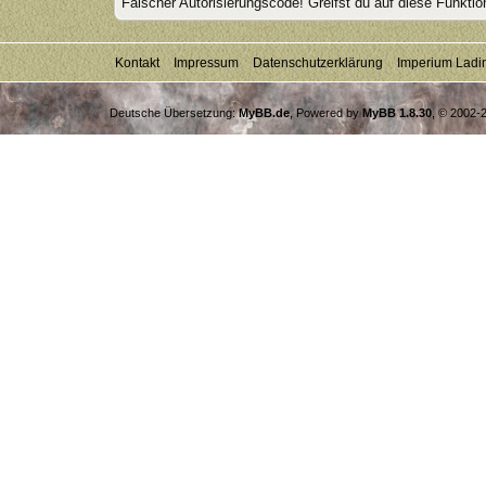
Falscher Autorisierungscode! Greifst du auf diese Funktio
Kontakt
Impressum
Datenschutzerklärung
Imperium Ladi
Deutsche Übersetzung:
MyBB.de
, Powered by
MyBB 1.8.30
, © 2002-