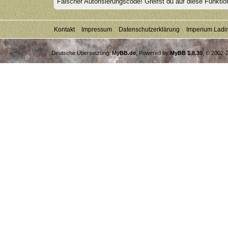
Falscher Autorisierungscode! Greifst du auf diese Funktio
Kontakt
Impressum
Datenschutzerklärung
Imperium Ladi
Deutsche Übersetzung:
MyBB.de
, Powered by
MyBB 1.8.30
, © 2002-