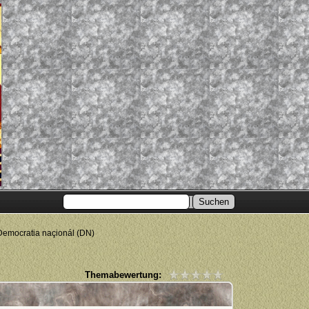
Democratia naçionál (DN)
Themabewertung: