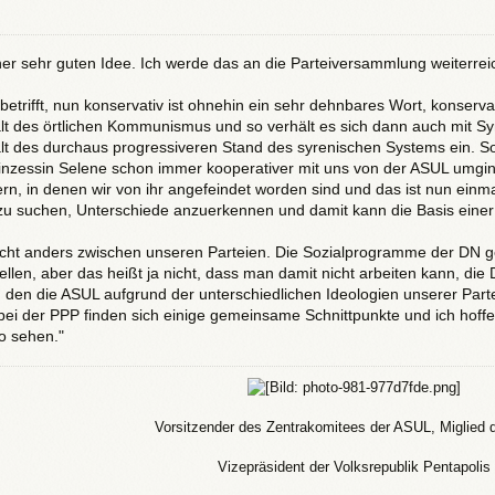
iner sehr guten Idee. Ich werde das an die Parteiversammlung weiterrei
betrifft, nun konservativ ist ohnehin ein sehr dehnbares Wort, konserva
lt des örtlichen Kommunismus und so verhält es sich dann auch mit Syre
alt des durchaus progressiveren Stand des syrenischen Systems ein. So 
Prinzessin Selene schon immer kooperativer mit uns von der ASUL umgin
rn, in denen wir von ihr angefeindet worden sind und das ist nun einma
u suchen, Unterschiede anzuerkennen und damit kann die Basis einer
nicht anders zwischen unseren Parteien. Die Sozialprogramme der DN ge
tellen, aber das heißt ja nicht, dass man damit nicht arbeiten kann, die 
kt, den die ASUL aufgrund der unterschiedlichen Ideologien unserer Part
 bei der PPP finden sich einige gemeinsame Schnittpunkte und ich hoff
so sehen."
Vorsitzender des Zentrakomitees der ASUL, Miglied
Vizepräsident der Volksrepublik Pentapolis