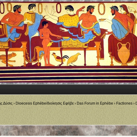
ῆς Δύσις
›
Dioecesis Ephèbe/διοίκησις Εφήβε
›
Das Forum in Ephèbe
›
Factiones
›