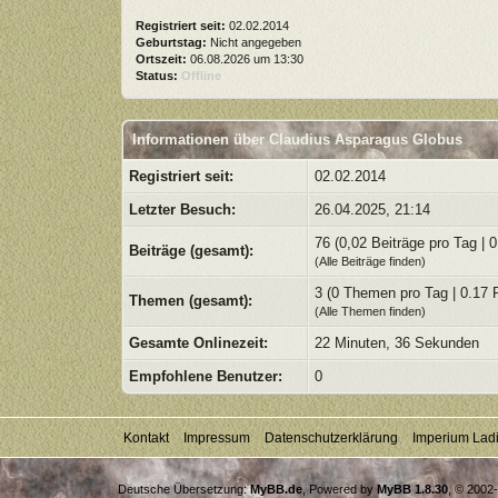
Registriert seit:
02.02.2014
Geburtstag:
Nicht angegeben
Ortszeit:
06.08.2026 um 13:30
Status:
Offline
Informationen über Claudius Asparagus Globus
Registriert seit:
02.02.2014
Letzter Besuch:
26.04.2025, 21:14
76 (0,02 Beiträge pro Tag | 0
Beiträge (gesamt):
(
Alle Beiträge finden
)
3 (0 Themen pro Tag | 0.17 
Themen (gesamt):
(
Alle Themen finden
)
Gesamte Onlinezeit:
22 Minuten, 36 Sekunden
Empfohlene Benutzer:
0
Kontakt
Impressum
Datenschutzerklärung
Imperium Lad
Deutsche Übersetzung:
MyBB.de
, Powered by
MyBB 1.8.30
, © 2002