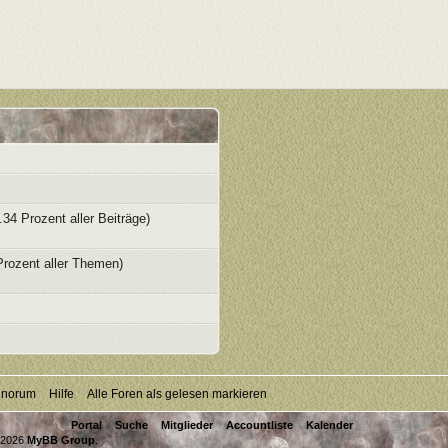
.34 Prozent aller Beiträge)
Prozent aller Themen)
inorum
Hilfe
Alle Foren als gelesen markieren
Portal
Suche
Mitglieder
Accountliste
Kalender
-2026
MyBB Group
.