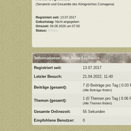
(Senatorin und Gesandte des Königreiches Comagena)
Registriert seit:
13.07.2017
Geburtstag:
Nicht angegeben
Ortszeit:
06.08.2026 um 07:50
Status:
Offline
Informationen über Xena Sophiellis
Registriert seit:
13.07.2017
Letzter Besuch:
21.04.2022, 11:40
7 (0 Beiträge pro Tag | 0.03 
Beiträge (gesamt):
(
Alle Beiträge finden
)
1 (0 Themen pro Tag | 0.06 
Themen (gesamt):
(
Alle Themen finden
)
Gesamte Onlinezeit:
55 Sekunden
Empfohlene Benutzer:
0