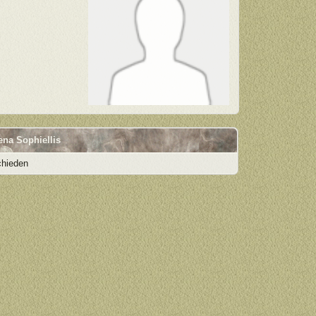
ena Sophiellis
chieden