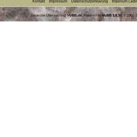
Kontakt
Impressum
Datenschutzerklärung
Imperium Ladi
Deutsche Übersetzung:
MyBB.de
, Powered by
MyBB 1.8.30
, © 2002-