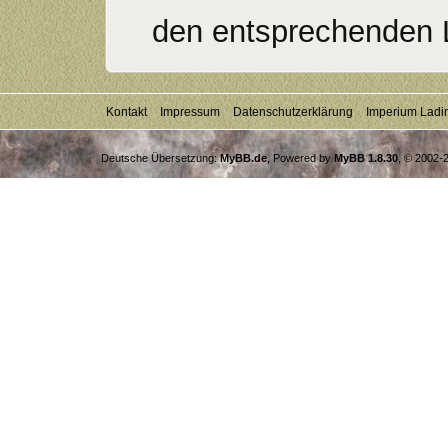
den entsprechenden 
Kontakt
Impressum
Datenschutzerklärung
Imperium Ladi
Deutsche Übersetzung:
MyBB.de
, Powered by
MyBB 1.8.30
, © 2002-