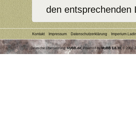
den entsprechenden 
Kontakt
Impressum
Datenschutzerklärung
Imperium Ladi
Deutsche Übersetzung:
MyBB.de
, Powered by
MyBB 1.8.30
, © 2002-