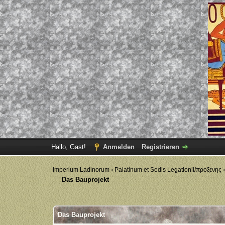
Hallo, Gast!
Anmelden
Registrieren
Imperium Ladinorum
›
Palatinum et Sedis Legationii/προξενης
Das Bauprojekt
0 Bewertung(en) - 0 im Durchschnitt
1
2
3
4
5
Das Bauprojekt