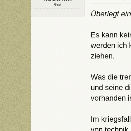
Gast
Überlegt ei
Es kann kei
werden ich 
ziehen.
Was die tren
und seine di
vorhanden is
Im kriegsfal
von technik 