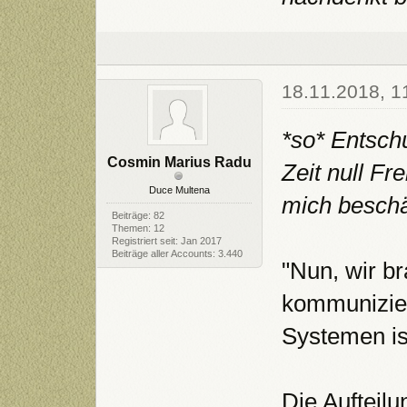
18.11.2018, 1
*so* Entschu
Cosmin Marius Radu
Zeit null Fr
Duce Multena
mich beschä
Beiträge: 82
Themen: 12
Registriert seit: Jan 2017
Beiträge aller Accounts: 3.440
"Nun, wir b
kommunizier
Systemen is
Die Aufteil