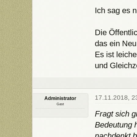
Ich sag es n
Die Öffentl
das ein Neu
Es ist leic
und Gleichze
17.11.2018, 2
Administrator
Gast
Fragt sich g
Bedeutung h
nachdenkt b