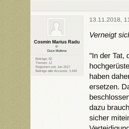
13.11.2018, 1
Verneigt sic
Cosmin Marius Radu
Duce Multena
"In der Tat,
Beiträge: 82
Themen: 12
hochgerüste
Registriert seit: Jan 2017
Beiträge aller Accounts: 3.440
haben daher
ersetzen. D
beschlossen
dazu brauch
sicher mite
Verteidigung