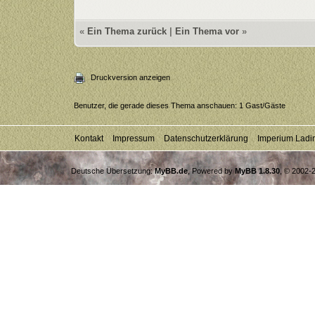
«
Ein Thema zurück
|
Ein Thema vor
»
Druckversion anzeigen
Benutzer, die gerade dieses Thema anschauen: 1 Gast/Gäste
Kontakt
Impressum
Datenschutzerklärung
Imperium Ladi
Deutsche Übersetzung:
MyBB.de
, Powered by
MyBB 1.8.30
, © 2002-