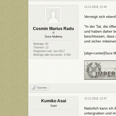
13.11.2018, 11:44
Verneigt sich ebenfa
"In der Tat, die ö
Cosmin Marius Radu
und haben daher be
beschlossen, dass 
Duce Multena
und sicher miteina
Beiträge: 82
Themen: 12
Registriert seit: Jan 2017
[align=center]Duce M
Beiträge aller Accounts: 3.440
Suchen
13.11.2018, 12:37
Kumiko Asai
Gast
Natürlich kann ich 
untergraben und im 