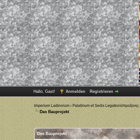
Hallo, Gast!
Anmelden
Registrieren
Imperium Ladinorum
›
Palatinum et Sedis Legationii/προξενης
Das Bauprojekt
0 Bewertung(en) - 0 im Durchschnitt
1
2
3
4
5
Das Bauprojekt