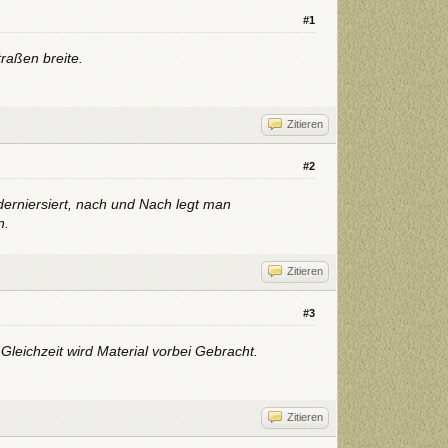
#1
raßen breite.
Zitieren
#2
erniersiert, nach und Nach legt man
n.
Zitieren
#3
eichzeit wird Material vorbei Gebracht.
Zitieren