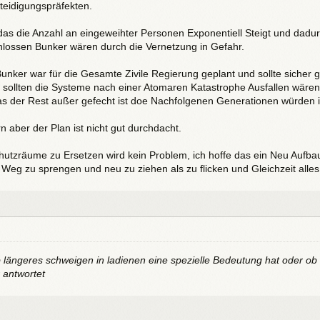
teidigungspräfekten.
s die Anzahl an eingeweihter Personen Exponentiell Steigt und dadur
hlossen Bunker wären durch die Vernetzung in Gefahr.
unker war für die Gesamte Zivile Regierung geplant und sollte sicher 
t, sollten die Systeme nach einer Atomaren Katastrophe Ausfallen wäre
s der Rest außer gefecht ist doe Nachfolgenen Generationen würden 
rn aber der Plan ist nicht gut durchdacht.
chutzräume zu Ersetzen wird kein Problem, ich hoffe das ein Neu Aufbau
n Weg zu sprengen und neu zu ziehen als zu flicken und Gleichzeit alles
b längeres schweigen in ladienen eine spezielle Bedeutung hat oder ob
 antwortet