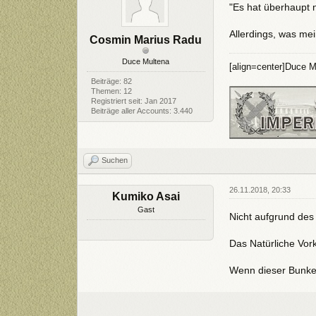
"Es hat überhaupt n
Allerdings, was me
Cosmin Marius Radu
Duce Multena
[align=center]Duce M
Beiträge: 82
Themen: 12
Registriert seit: Jan 2017
Beiträge aller Accounts: 3.440
Suchen
26.11.2018, 20:33
Kumiko Asai
Gast
Nicht aufgrund des
Das Natürliche Vor
Wenn dieser Bunker