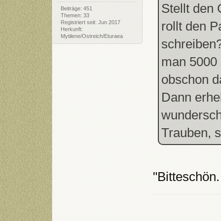
Stellt den
Beiträge: 451
Themen: 33
rollt den
Registriert seit: Jun 2017
Herkunft:
Mytilene/Ostreich/Eturaea
schreiben?
man 5000 
obschon d
Dann erheb
wunderschö
Trauben, s
"Bitteschön.