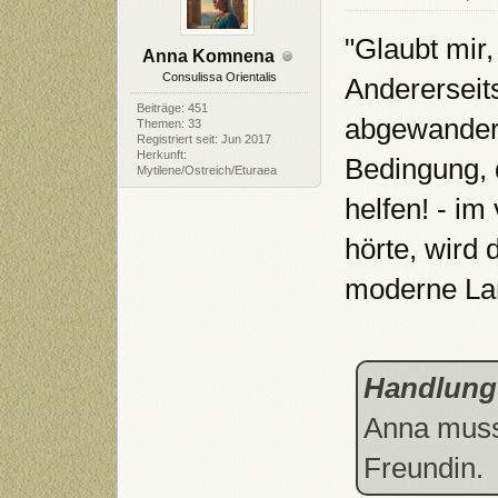
"Glaubt mir,
Anna Komnena
Consulissa Orientalis
Andererseits
Beiträge: 451
abgewandert
Themen: 33
Registriert seit: Jun 2017
Herkunft:
Bedingung, 
Mytilene/Ostreich/Eturaea
helfen! - im
hörte, wird 
moderne Land
Handlung
Anna muss 
Freundin