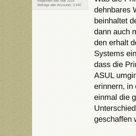
Registriert seit: Mar 2014
Beiträge aller Accounts: 3.440
dehnbares W
beinhaltet 
dann auch mi
den erhalt 
Systems ein.
dass die Pr
ASUL umging
erinnern, in
einmal die 
Unterschied
geschaffen 