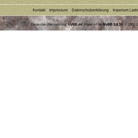
Kontakt
Impressum
Datenschutzerklärung
Imperium Ladi
Deutsche Übersetzung:
MyBB.de
, Powered by
MyBB 1.8.30
, © 2002-