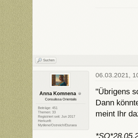
Suchen
06.03.2021, 1
"Übrigens s
Anna Komnena
Consulissa Orientalis
Dann könnte
Beiträge: 451
meint Ihr d
Themen: 33
Registriert seit: Jun 2017
Herkunft:
Mytilene/Ostreich/Eturaea
*SO*28.05.2