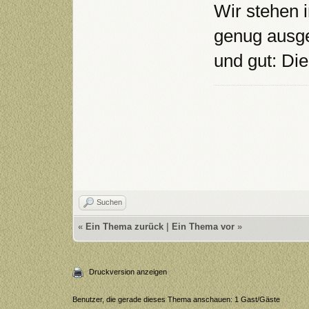
Wir stehen i
genug ausge
und gut: Die
Suchen
«
Ein Thema zurück
|
Ein Thema vor
»
Druckversion anzeigen
Benutzer, die gerade dieses Thema anschauen: 1 Gast/Gäste