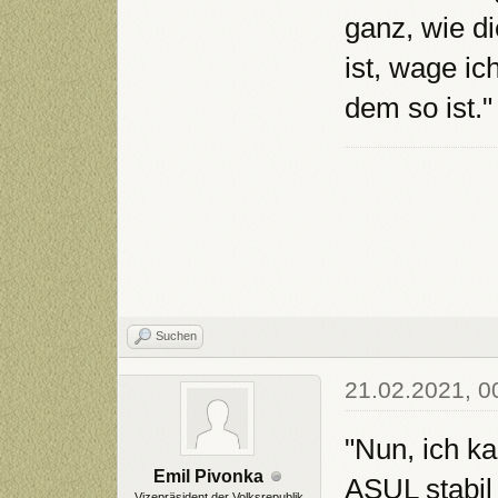
ganz, wie d
ist, wage ic
dem so ist."
Suchen
21.02.2021, 0
"Nun, ich k
Emil Pivonka
ASUL stabil 
Vizepräsident der Volksrepublik