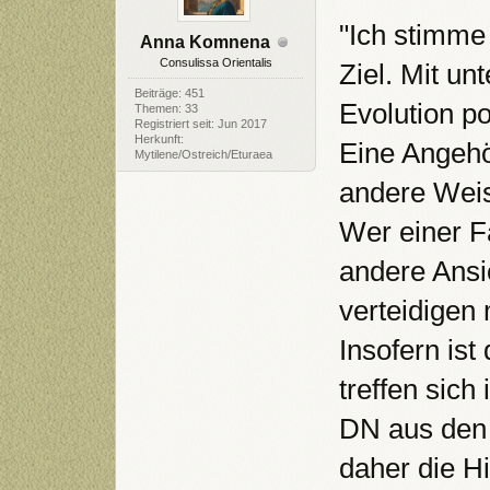
"Ich stimme
Anna Komnena
Consulissa Orientalis
Ziel. Mit un
Beiträge: 451
Evolution po
Themen: 33
Registriert seit: Jun 2017
Herkunft:
Eine Angehö
Mytilene/Ostreich/Eturaea
andere Weis
Wer einer Fa
andere Ansi
verteidigen
Insofern is
treffen sich
DN aus den 
daher die Hi