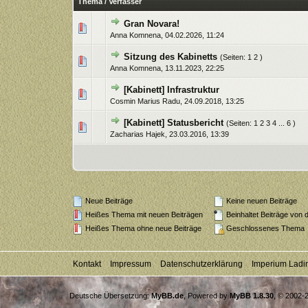
Thema
/
Verfasser
Gran Novara!
0 Bewertung(en) - 0 von 5 durchsc
1
2
3
4
5
Anna Komnena
,
04.02.2026, 11:24
Sitzung des Kabinetts
(Seiten:
1
2
)
0 Bewertung(en) - 0 von 5 durchsc
1
2
3
4
5
Anna Komnena
,
13.11.2023, 22:25
[Kabinett] Infrastruktur
0 Bewertung(en) - 0 von 5 durchsc
1
2
3
4
5
Cosmin Marius Radu
,
24.09.2018, 13:25
[Kabinett] Statusbericht
(Seiten:
1
2
3
4
...
6
)
0 Bewertung(en) - 0 von 5 durchsc
1
2
3
4
5
Zacharias Hajek
,
23.03.2016, 13:39
Neue Beiträge
Keine neuen Beiträge
Heißes Thema mit neuen Beiträgen
Beinhaltet Beiträge von d
Heißes Thema ohne neue Beiträge
Geschlossenes Thema
Kontakt
Impressum
Datenschutzerklärung
Imperium Ladi
Deutsche Übersetzung:
MyBB.de
, Powered by
MyBB 1.8.30
, © 2002-