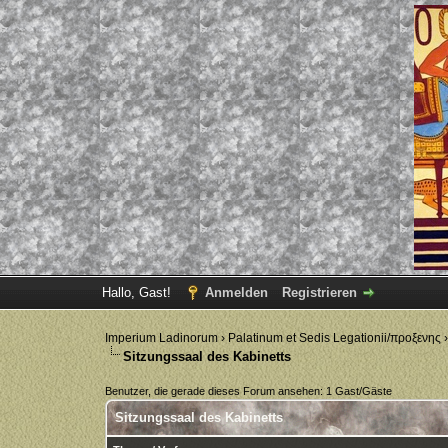
Hallo, Gast!
Anmelden
Registrieren
Imperium Ladinorum
›
Palatinum et Sedis Legationii/προξενης
Sitzungssaal des Kabinetts
Benutzer, die gerade dieses Forum ansehen: 1 Gast/Gäste
Sitzungssaal des Kabinetts