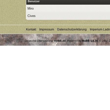
Benutzer
Miro
Cives
Kontakt
Impressum
Datenschutzerklärung
Imperium Ladi
Deutsche Übersetzung:
MyBB.de
, Powered by
MyBB 1.8.30
, © 2002-