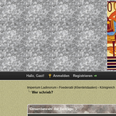
Hallo, Gast!
Anmelden
Registrieren
Imperium Ladinorum
›
Foederatii (Klientelstaaten)
›
Königreich
Wer schrieb?
Gesamtanzahl der Beiträge: 5