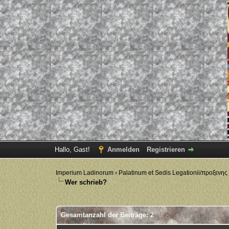
Hallo, Gast!
Anmelden
Registrieren
Imperium Ladinorum
›
Palatinum et Sedis Legationii/προξενης
Wer schrieb?
Gesamtanzahl der Beiträge: 2