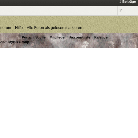
# Beiträge
2
inorum
Hilfe
Alle Foren als gelesen markieren
Portal
Suche
Mitglieder
Accountliste
Kalender
-2026
MyBB Group
.