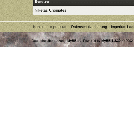
Benutzer
Niketas Choniatés
Kontakt
Impressum
Datenschutzerklärung
Imperium Lad
Deutsche Übersetzung:
MyBB.de
, Powered by
MyBB 1.8.30
, © 2002