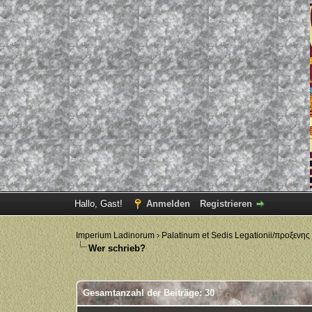
Hallo, Gast!
Anmelden
Registrieren
Imperium Ladinorum
›
Palatinum et Sedis Legationii/προξενης
Wer schrieb?
Gesamtanzahl der Beiträge: 30