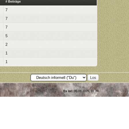
# Beiträge
7
7
7
5
2
1
1
Es ist:
06.08.2026, 11:39