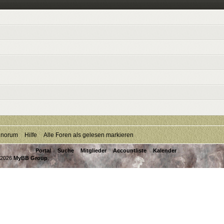
inorum
Hilfe
Alle Foren als gelesen markieren
Portal
Suche
Mitglieder
Accountliste
Kalender
-2026
MyBB Group
.