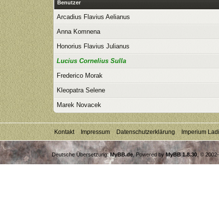
Benutzer
Arcadius Flavius Aelianus
Anna Komnena
Honorius Flavius Julianus
Lucius Cornelius Sulla
Frederico Morak
Kleopatra Selene
Marek Novacek
Kontakt
Impressum
Datenschutzerklärung
Imperium Lad
Deutsche Übersetzung:
MyBB.de
, Powered by
MyBB 1.8.30
, © 2002