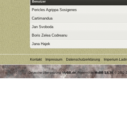
Benutzer
Pericles Agrippa Sosigenes
Cartimandua
Jan Svoboda
Boris Zelea Codreanu
Jana Hajek
Kontakt
Impressum
Datenschutzerklärung
Imperium Ladi
Deutsche Übersetzung:
MyBB.de
, Powered by
MyBB 1.8.30
, © 2002-