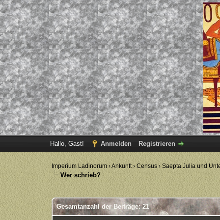
Hallo, Gast!
Anmelden
Registrieren
Imperium Ladinorum
›
Ankunft
›
Census
›
Saepta Julia und Un
Wer schrieb?
Gesamtanzahl der Beiträge: 21