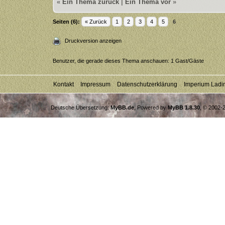
«
Ein Thema zurück
|
Ein Thema vor
»
Seiten (6):
« Zurück
1
2
3
4
5
6
Druckversion anzeigen
Benutzer, die gerade dieses Thema anschauen: 1 Gast/Gäste
Kontakt
Impressum
Datenschutzerklärung
Imperium Ladi
Deutsche Übersetzung:
MyBB.de
, Powered by
MyBB 1.8.30
, © 2002-