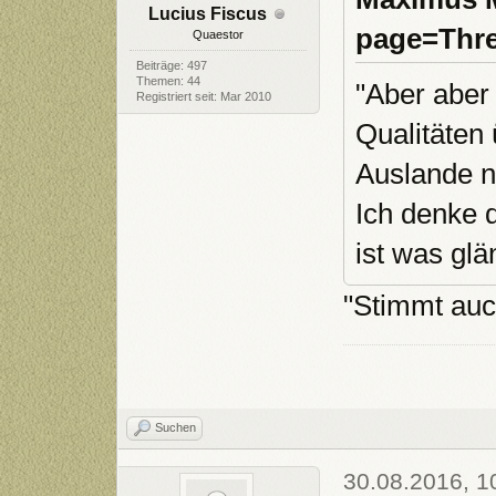
Lucius Fiscus
page=Thre
Quaestor
Beiträge: 497
Themen: 44
"Aber aber
Registriert seit: Mar 2010
Qualitäten
Auslande n
Ich denke 
ist was glä
"Stimmt auc
Suchen
30.08.2016, 1