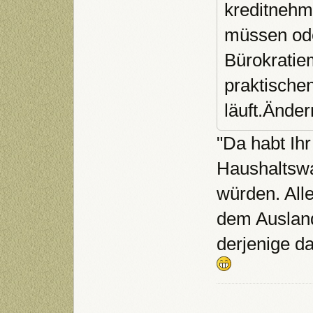
kreditnehm
müssen ode
Bürokratiem
praktische
läuft.Ände
"Da habt Ih
Haushaltswa
würden. Alle
dem Ausland
derjenige d