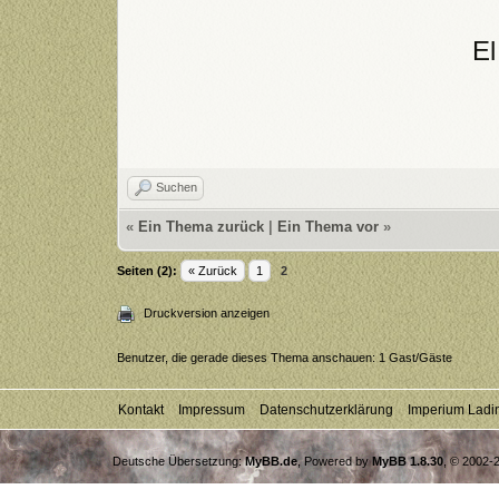
El
Suchen
«
Ein Thema zurück
|
Ein Thema vor
»
Seiten (2):
« Zurück
1
2
Druckversion anzeigen
Benutzer, die gerade dieses Thema anschauen: 1 Gast/Gäste
Kontakt
Impressum
Datenschutzerklärung
Imperium Ladi
Deutsche Übersetzung:
MyBB.de
, Powered by
MyBB 1.8.30
, © 2002-